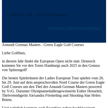
© 2024 U.COM — All Rights Reserved.
Impressum
Datenschutzerklärung
Amundi German Masters - Green Eagle Golf Courses
Liebe Golffans,
in diesem Jahr findet die European Open nicht statt. Dennoch
kommen Sie vor den Toren Hamburgs auch 2025 in den Genuss
von Spitzengolf!
Die besten Spielerinnen der Ladies European Tour spielen vom 26.
bis 29. Juni auf dem anspruchsvollen Nord Course der Green Eagle
Golf Courses um den Titel des Amundi German Masters powered
by VcG. Darunter Olympiamedaillengewinnerin Esther Henseleit,
Titelverteidigerin Alexandra Försterling und Shooting-Star Helen
Briem.
Und natürlich kommen auch Eventfans neben hochklassigem