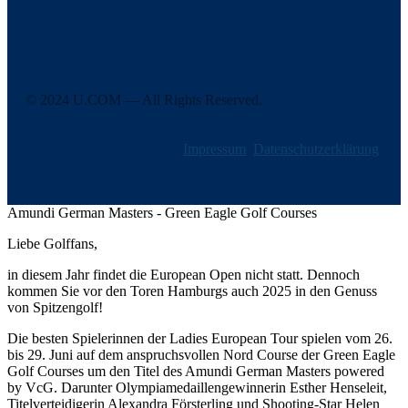
© 2024 U.COM — All Rights Reserved.
Impressum
Datenschutzerklärung
Amundi German Masters - Green Eagle Golf Courses
Liebe Golffans,
in diesem Jahr findet die European Open nicht statt. Dennoch
kommen Sie vor den Toren Hamburgs auch 2025 in den Genuss
von Spitzengolf!
Die besten Spielerinnen der Ladies European Tour spielen vom 26.
bis 29. Juni auf dem anspruchsvollen Nord Course der Green Eagle
Golf Courses um den Titel des Amundi German Masters powered
by VcG. Darunter Olympiamedaillengewinnerin Esther Henseleit,
Titelverteidigerin Alexandra Försterling und Shooting-Star Helen