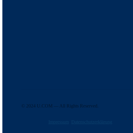
Die
European Open
ist Teil der DP World Tour
FOLLOW US
© 2024 U.COM — All Rights Reserved.
Impressum
Datenschutzerklärung