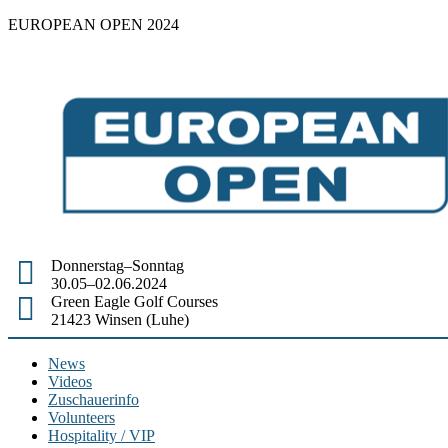
EUROPEAN OPEN 2024
Skip
to
content
Donnerstag–Sonntag
30.05–02.06.2024
Green Eagle Golf Courses
21423 Winsen (Luhe)
News
Videos
Zuschauerinfo
Volunteers
Hospitality / VIP