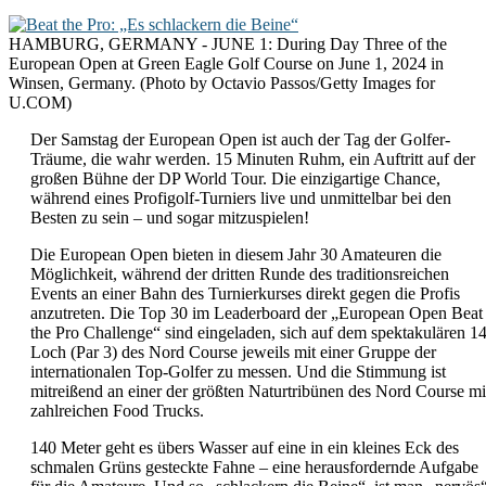
HAMBURG, GERMANY - JUNE 1: During Day Three of the
European Open at Green Eagle Golf Course on June 1, 2024 in
Winsen, Germany. (Photo by Octavio Passos/Getty Images for
U.COM)
Der Samstag der European Open ist auch der Tag der Golfer-
Träume, die wahr werden. 15 Minuten Ruhm, ein Auftritt auf der
großen Bühne der DP World Tour. Die einzigartige Chance,
während eines Profigolf-Turniers live und unmittelbar bei den
Besten zu sein – und sogar mitzuspielen!
Die European Open bieten in diesem Jahr 30 Amateuren die
Möglichkeit, während der dritten Runde des traditionsreichen
Events an einer Bahn des Turnierkurses direkt gegen die Profis
anzutreten. Die Top 30 im Leaderboard der „European Open Beat
the Pro Challenge“ sind eingeladen, sich auf dem spektakulären 14
Loch (Par 3) des Nord Course jeweils mit einer Gruppe der
internationalen Top-Golfer zu messen. Und die Stimmung ist
mitreißend an einer der größten Naturtribünen des Nord Course mi
zahlreichen Food Trucks.
140 Meter geht es übers Wasser auf eine in ein kleines Eck des
schmalen Grüns gesteckte Fahne – eine herausfordernde Aufgabe