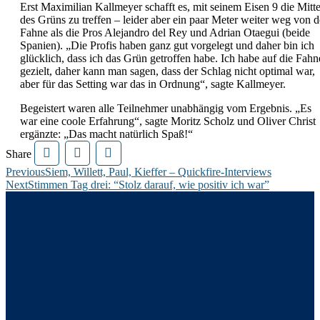
Erst Maximilian Kallmeyer schafft es, mit seinem Eisen 9 die Mitt
des Grüns zu treffen – leider aber ein paar Meter weiter weg von d
Fahne als die Pros Alejandro del Rey und Adrian Otaegui (beide
Spanien). „Die Profis haben ganz gut vorgelegt und daher bin ich
glücklich, dass ich das Grün getroffen habe. Ich habe auf die Fahn
gezielt, daher kann man sagen, dass der Schlag nicht optimal war,
aber für das Setting war das in Ordnung“, sagte Kallmeyer.
Begeistert waren alle Teilnehmer unabhängig vom Ergebnis. „Es
war eine coole Erfahrung“, sagte Moritz Scholz und Oliver Christ
ergänzte: „Das macht natürlich Spaß!“
Share
Beitragsnavigation
Previous
Siem, Willett, Paul, Kieffer – Quickfire-Interviews
Next
Stimmen Tag drei: “Stolz darauf, wie positiv ich war”
Die
European Open
ist Teil der DP World Tour