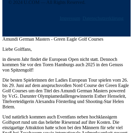
© 2024 U.COM — All Rights Reserved.
Impressum
Datenschutzerklärung
Amundi German Masters - Green Eagle Golf Courses
Liebe Golffans,
in diesem Jahr findet die European Open nicht statt. Dennoch
kommen Sie vor den Toren Hamburgs auch 2025 in den Genuss
von Spitzengolf!
Die besten Spielerinnen der Ladies European Tour spielen vom 26.
bis 29. Juni auf dem anspruchsvollen Nord Course der Green Eagle
Golf Courses um den Titel des Amundi German Masters powered
by VcG. Darunter Olympiamedaillengewinnerin Esther Henseleit,
Titelverteidigerin Alexandra Försterling und Shooting-Star Helen
Briem.
Und natürlich kommen auch Eventfans neben hochklassigem
Golfsport rund um das beliebte Riesenrad auf ihre Kosten. Die
einzigartige Attraktion hatte schon bei den Männern für sehr viel
Spaß bei Zuschauern sowie internationale Aufmerksamkeit gesorgt